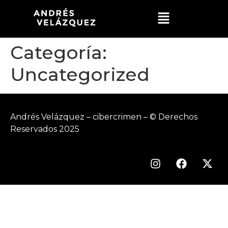
Categoría:
Uncategorized
Andrés Velázquez – cibercrimen – © Derechos
Reservados 2025